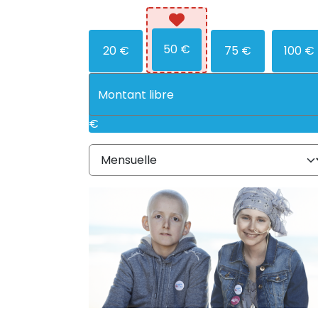
50 €
20 €
75 €
100 €
€