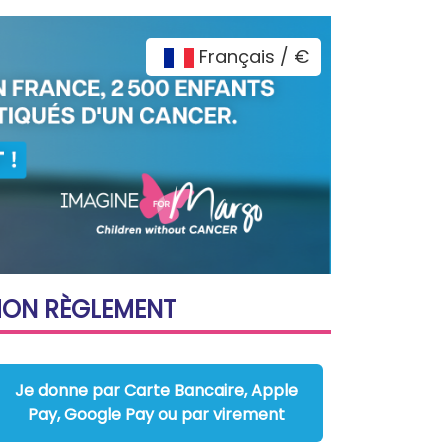
Français / €
MON
RÈGLEMENT
Je donne par Carte Bancaire, Apple
Pay, Google Pay ou par virement