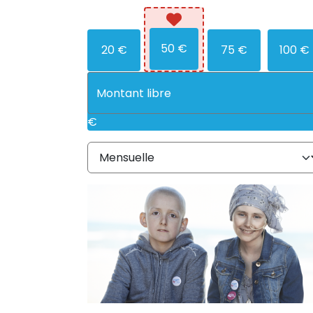
50 €
20 €
75 €
100 €
€