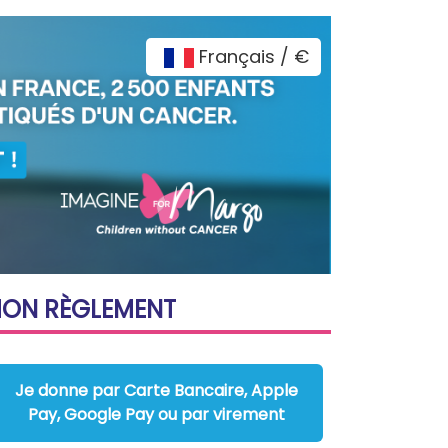
Français / €
MON
RÈGLEMENT
Je donne par Carte Bancaire, Apple
Pay, Google Pay ou par virement